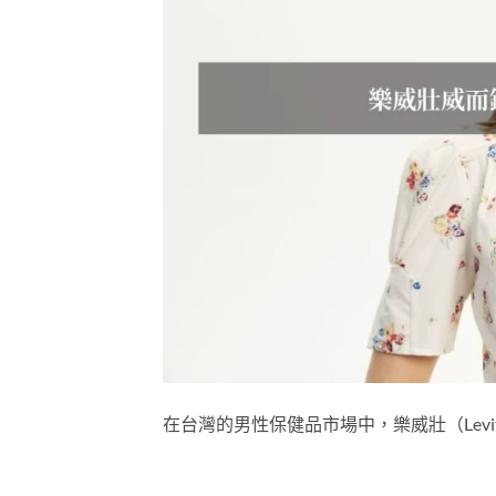
在台灣的男性保健品市場中，樂威壯（Levitra