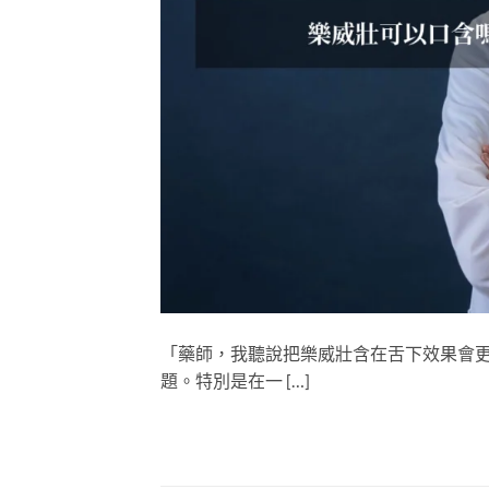
「藥師，我聽說把樂威壯含在舌下效果會
題。特別是在一 […]