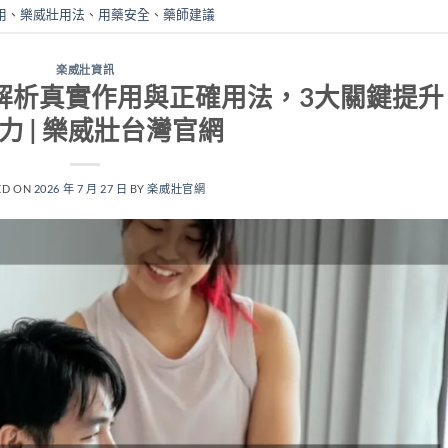
用
、
樂威壯用法
、
用藥安全
、
藥師建議
楽威壯資訊
解析真實作用與正確用法，3大關鍵提升
力 | 樂威壯台灣官網
ED ON
2026 年 7 月 27 日
BY
楽威壯官網