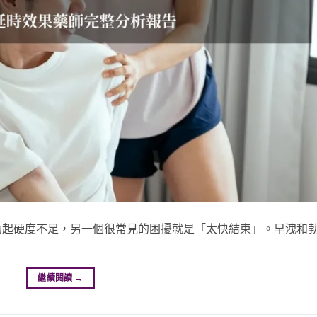
勃起硬度不足，另一個很常見的困擾就是「太快結束」。早洩和
繼續閱讀
→