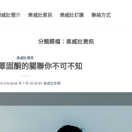
樂威壯簡介
樂威壯資訊
樂威壯訂購
聯絡方式
分類歸檔：
楽威壯資訊
楽威壯資訊
睪固酮的關聯你不可不知
ED ON
2026 年 7 月 30 日
BY
楽威壯官網