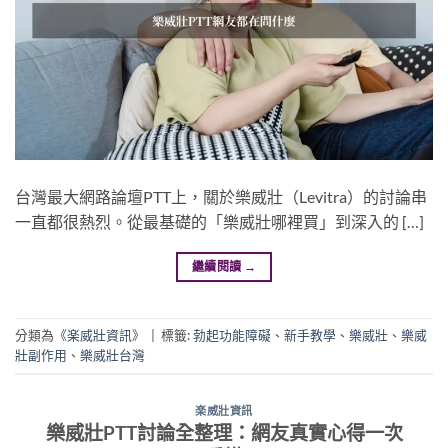
台灣最大網路論壇PTT上，關於樂威壯（Levitra）的討論串
一直都很熱烈。從最基礎的「樂威壯哪裡買」到深入的 […]
繼續閱讀
→
分類為《
楽威壯資訊
》
|
標籤:
勃起功能障礙
、
新手教學
、
樂威壯
、
樂威
壯副作用
、
樂威壯台灣
楽威壯資訊
樂威壯PTT討論全整理：網友真實心得一次