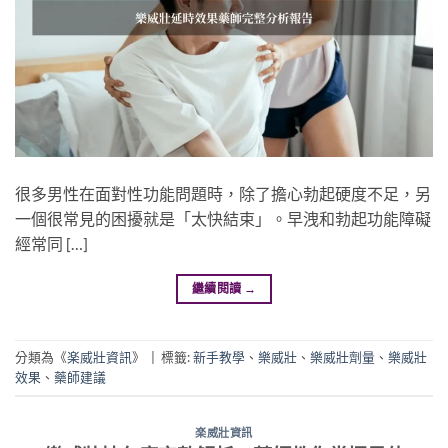
很多男性在面對性功能問題時，除了擔心勃起硬度不足，另
一個很常見的困擾就是「太快結束」。早洩和勃起功能障礙
經常同 […]
繼續閱讀
→
分類為《
楽威壯資訊
》
|
標籤:
新手教學
、
樂威壯
、
樂威壯劑量
、
樂威壯
效果
、
藥師建議
楽威壯資訊