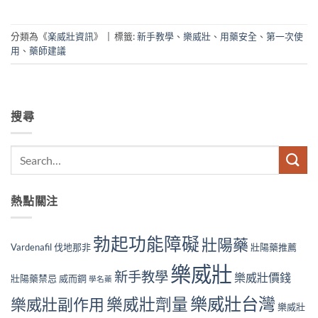
分類為《
楽威壯資訊
》
|
標籤:
新手教學
、
樂威壯
、
用藥安全
、
第一次使
用
、
藥師建議
搜尋
熱點關注
勃起功能障礙
壯陽藥
Vardenafil
伐地那非
壯陽藥推薦
樂威壯
新手教學
樂威壯價錢
壯陽藥禁忌
威而鋼
學名藥
樂威壯台灣
樂威壯副作用
樂威壯劑量
樂威壯