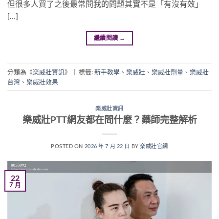
但很多人買了之後最常問我的問題其實不是「有沒有效」
[…]
繼續閱讀
→
分類為《
楽威壯資訊
》
|
標籤:
新手教學
、
樂威壯
、
樂威壯劑量
、
樂威壯
台灣
、
樂威壯效果
楽威壯資訊
樂威壯PTT網友都在問什麼？藥師完整解析
POSTED ON
2026 年 7 月 22 日
BY
楽威壯官網
22
7 月