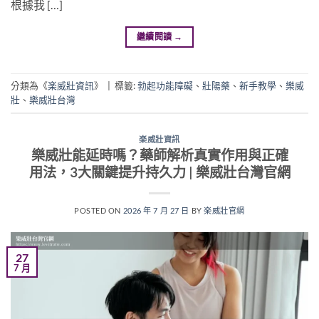
根據我 […]
繼續閱讀
→
分類為《
楽威壯資訊
》
|
標籤:
勃起功能障礙
、
壯陽藥
、
新手教學
、
樂威
壯
、
樂威壯台灣
楽威壯資訊
樂威壯能延時嗎？藥師解析真實作用與正確
用法，3大關鍵提升持久力 | 樂威壯台灣官網
POSTED ON
2026 年 7 月 27 日
BY
楽威壯官網
27
7 月