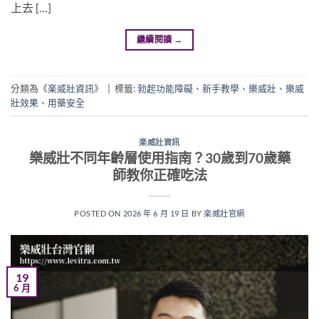
上去 […]
繼續閱讀
→
分類為《
楽威壯資訊
》
|
標籤:
勃起功能障礙
、
新手教學
、
樂威壯
、
樂威
壯效果
、
用藥安全
楽威壯資訊
樂威壯不同年齡層使用指南？30歲到70歲藥
師教你正確吃法
POSTED ON
2026 年 6 月 19 日
BY
楽威壯官網
19
6 月