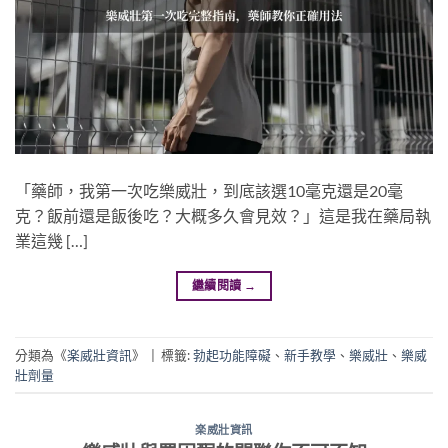
「藥師，我第一次吃樂威壯，到底該選10毫克還是20毫
克？飯前還是飯後吃？大概多久會見效？」這是我在藥局執
業這幾 […]
繼續閱讀
→
分類為《
楽威壯資訊
》
|
標籤:
勃起功能障礙
、
新手教學
、
樂威壯
、
樂威
壯劑量
楽威壯資訊