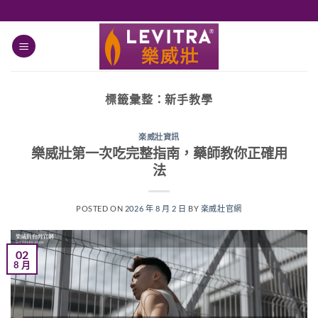
跳
轉
至
內
容
標籤彙整：
新手教學
楽威壯資訊
樂威壯第一次吃完整指南，藥師教你正確用
法
POSTED ON
2026 年 8 月 2 日
BY
楽威壯官網
02
8 月