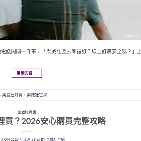
通電話問同一件事：「樂威壯要去哪裡訂？線上訂購安全嗎？」
繼續閱讀
→
、
樂威壯哪買
、
樂威壯官網
楽威壯資訊
裡買？2026安心購買完整攻略
ED ON
2026 年 5 月 29 日
BY
楽威壯官網