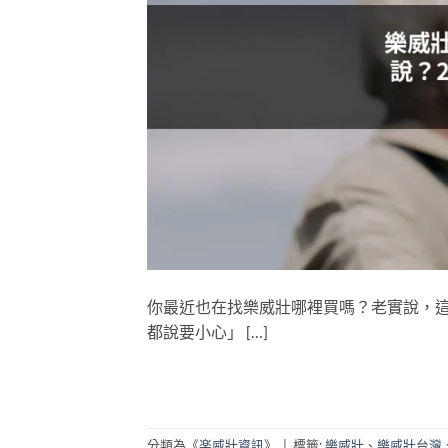
你最近也在找樂威壯哪裡買嗎？老實說，這
都說要小心」 […]
分類為《
楽威壯資訊
》
|
標籤:
樂威壯
、
樂威壯台灣