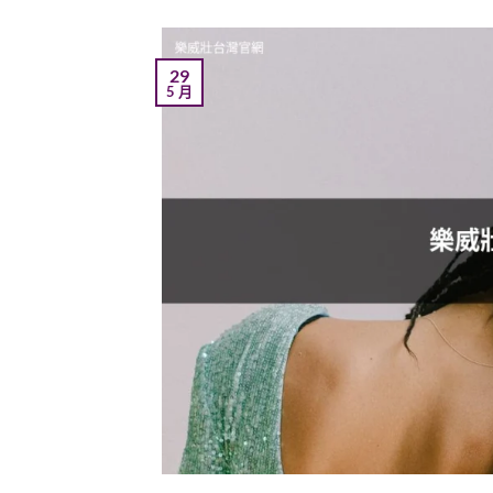
29
5 月