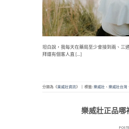
坦白說，我每天在藥局至少會接到兩、三
拜還有個客人直 […]
分類為《
楽威壯資訊
》
|
標籤:
樂威壯
、
樂威壯台灣
樂威壯正品哪
POST