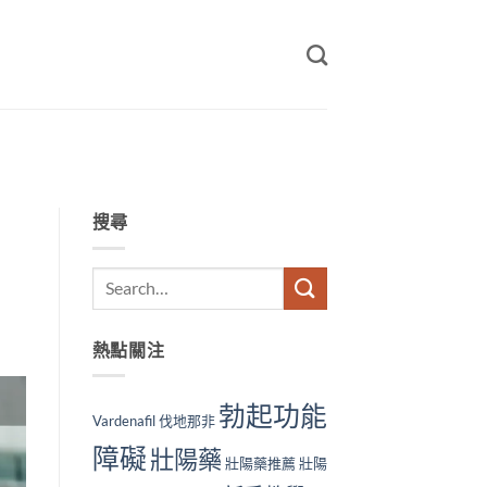
搜尋
熱點關注
勃起功能
Vardenafil
伐地那非
障礙
壯陽藥
壯陽藥推薦
壯陽