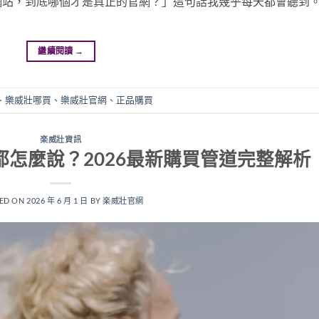
網站，到底哪個才是真正的官網？」這句話我幾乎每天都會聽到
繼續閱讀
→
、
樂威壯哪買
、
樂威壯官網
、
正品購買
楽威壯資訊
都怎麼說？2026最新購買管道完整解析
ED ON
2026 年 6 月 1 日
BY
楽威壯官網