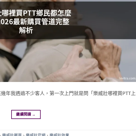
幾年我遇過不少客人，第一次上門就是問「樂威壯哪裡買PTT上
繼續閱讀
→
、
樂威壯哪買
、
樂威壯官網
、
樂威壯效果