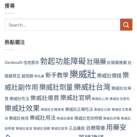
搜尋
熱點關注
勃起功能障礙
壯陽藥
Vardenafil
伐地那非
壯陽藥推薦
壯
樂威壯
樂
新手教學
樂威壯價錢
陽藥禁忌
威而鋼
學名藥
樂威壯台灣
威壯副作用
樂威壯劑量
樂威壯台灣
樂威壯官網
樂威壯哪買
買
樂威壯吃法
樂威壯心得
樂威壯怎麼吃
樂威壯效果
樂威壯正確吃法
樂威壯正確使用
樂威壯比較
樂威壯注意事
樂威壯用法
樂威壯無效
樂威壯見效時間
項
樂威壯硬度
樂威壯評價
樂威壯
用藥安
治療陽痿
正品購買
說明書
樂威壯退貨
樂威壯酒精
樂威壯飲食