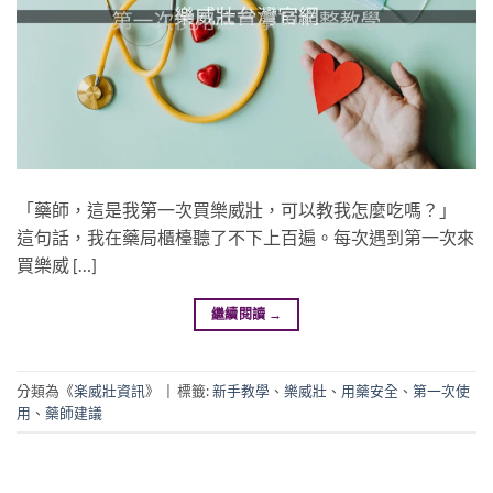
「藥師，這是我第一次買樂威壯，可以教我怎麼吃嗎？」
這句話，我在藥局櫃檯聽了不下上百遍。每次遇到第一次來
買樂威 […]
繼續閱讀
→
分類為《
楽威壯資訊
》
|
標籤:
新手教學
、
樂威壯
、
用藥安全
、
第一次使
用
、
藥師建議