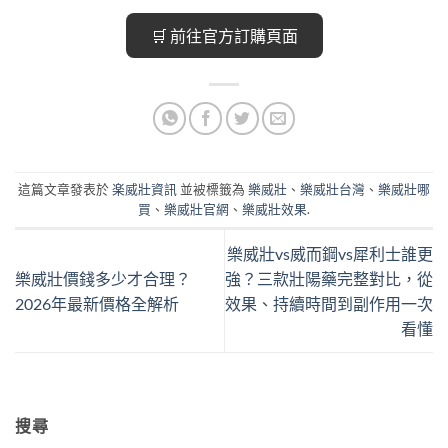
🛒 前往官方訂購頁面
這篇文章發表於
楽威壯資訊
並被標籤為
樂威壯
、
樂威壯台灣
、
樂威壯哪
買
、
樂威壯官網
、
樂威壯效果
.
樂威壯vs威而鋼vs犀利士誰更
樂威壯價錢多少才合理？
強？三款壯陽藥完整對比，從
2026年最新價格全解析
效果、持續時間到副作用一次
看懂
搜尋