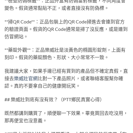
**檢查防偽標籤**：正品外盒有防偽雷射標籤，不同角度會
變色。假貨通常黏貼不正，或者直接沒有防偽標。
**掃QR Code**：正品包裝上的QR Code掃進去會連到官方
的驗證頁面。假貨的QR Code通常是掃了沒反應，或是連到
仿冒網站。
**藥錠外觀**：正品樂威壯是淡黃色的橢圓形錠劑，上面有
刻印。假貨的藥錠顏色、形狀、大小常常不一致。
我建議大家，如果手邊已經有買到的產品但不確定真假，直
接去
樂威壯官網
比對一下產品照片，或者聯絡客服幫你確
認。真的不要拿自己的健康開玩笑。
## 樂威壯到底有沒有效？（PTT鄉民真實心得）
既然都講到購買了，順便聊一下效果。畢竟買回去吃沒用，
那再便宜也沒意義。