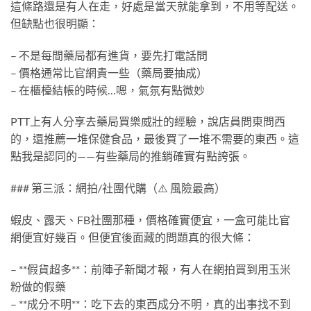
這條路還是有人在走，好處是當天就能拿到，不用等配送。
但缺點也很明顯：
– 不是每間藥局都有進貨，要先打電話問
– 價格通常比官網貴一些（藥局要抽成）
– 在櫃檯結帳的時候…嗯，氣氛有點微妙
PTT上有人分享去藥局買樂威壯的經驗，說店員問東問西
的，還推薦一堆保健食品，最後買了一堆不需要的東西。這
點我是認同的——有些藥局的推銷確實有點誇張。
### 第三派：網拍/社團代購（⚠️ 風險最高）
蝦皮、露天、FB社團那種，價格確實便宜，一盒可能比官
網便宜好幾百。但便宜後面藏的問題真的很大條：
– **假貨超多**：前陣子新聞才報，有人在網拍買到用玉米
粉做的假藥
– **成分不明**：吃下去的東西成分不明，真的出事找不到