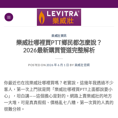
跳
轉
至
內
容
楽威壯資訊
樂威壯哪裡買PTT鄉民都怎麼說？
2026最新購買管道完整解析
POSTED ON
2026 年 6 月 1 日
BY
楽威壯官網
你最近也在找樂威壯哪裡買嗎？老實說，這幾年我遇過不少
客人，第一次上門就是問「樂威壯哪裡買PTT上面都說要小
心」，坦白講——這個擔心是對的。網路上賣樂威壯的地方
一大堆，可是真真假假、價格亂七八糟，第一次買的人真的
很難分辨。