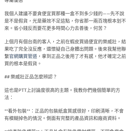
我個人建議不要貪便宜買那種一盒不到多少錢的——先不說
是不是假貨，光是藥效不足這點，你省那一兩百塊根本划不
來。省小錢反而要花更多時間心力去善後，何苦？
上個月有個台南的客人，之前在蝦皮買過便宜的樂威壯，結
果吃了完全沒反應，還懷疑自己身體出問題。後來我幫他聯
繫
官網購買管道
，拿到正品之後用了才有感，他才確定之前
買的根本是假貨。
## 樂威壯正品怎麼辨認？
這也是PTT上討論度很高的主題。我教你們幾個簡單的方
法：
**看外包裝**：正品的包裝紙盒質感很好，印刷清晰，不會
有模糊掉色的情況。側面有完整的產品資訊和廠商資料。