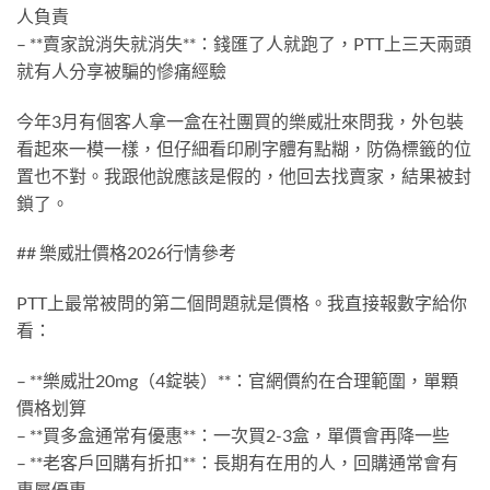
人負責
– **賣家說消失就消失**：錢匯了人就跑了，PTT上三天兩頭
就有人分享被騙的慘痛經驗
今年3月有個客人拿一盒在社團買的樂威壯來問我，外包裝
看起來一模一樣，但仔細看印刷字體有點糊，防偽標籤的位
置也不對。我跟他說應該是假的，他回去找賣家，結果被封
鎖了。
## 樂威壯價格2026行情參考
PTT上最常被問的第二個問題就是價格。我直接報數字給你
看：
– **樂威壯20mg（4錠裝）**：官網價約在合理範圍，單顆
價格划算
– **買多盒通常有優惠**：一次買2-3盒，單價會再降一些
– **老客戶回購有折扣**：長期有在用的人，回購通常會有
專屬優惠