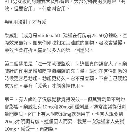
PTT男女板的討論我大概都看過，大部分鄉民的反應是「有
效，但要會用」。什麼叫會用？
### 用法對了才有感
樂威壯（成分是Vardenafil）建議在行房前25-60分鐘吃，空
腹效果最好。如果你剛吃飽尤其油膩的食物，吸收會變慢，
藥效也會打折。這是很多人的第一個迷思。
第二個迷思是「吃一顆就硬整晚」。這個真的誤會大了。樂
威壯的作用是增加陰莖海綿體的充血量，讓你在有性刺激的
時候更容易勃起、勃起更持久。它不是春藥，不會自己硬起
來等你。要有「感覺」才能發揮作用。
第三，有人說吃了沒感覺就覺得沒效——但其實劑量不對也
會影響。樂威壯有10mg和20mg兩種劑量，通常建議從低劑
量開始試。PTT上有人說吃10mg就夠用了，也有人說要到
20mg才明顯有感。這個因人而異，我第一次建議客人先試
10mg，感受一下再調整。