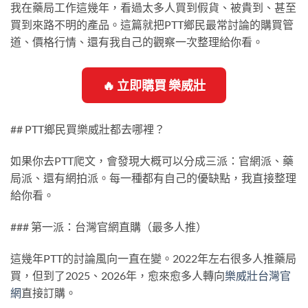
我在藥局工作這幾年，看過太多人買到假貨、被貴到、甚至
買到來路不明的產品。這篇就把PTT鄉民最常討論的購買管
道、價格行情、還有我自己的觀察一次整理給你看。
🔥 立即購買 樂威壯
## PTT鄉民買樂威壯都去哪裡？
如果你去PTT爬文，會發現大概可以分成三派：官網派、藥
局派、還有網拍派。每一種都有自己的優缺點，我直接整理
給你看。
### 第一派：台灣官網直購（最多人推）
這幾年PTT的討論風向一直在變。2022年左右很多人推藥局
買，但到了2025、2026年，愈來愈多人轉向
樂威壯台灣官
網
直接訂購。