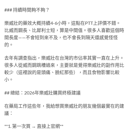
### 持續時間夠不夠？
樂威壯的藥效大概持續4-6小時，這點在PTT上評價不錯。
比威而鋼長、比犀利士短，算是中間值。很多人喜歡這個時
間長度——不會短到來不及，也不會長到隔天還感覺怪怪
的。
去年有調查指出，樂威壯在台灣的市佔率其實一直在上升。
很多人從威而鋼跳槽過來，主要就是覺得樂威壯的副作用比
較少（這裡說的是頭痛、臉紅那些），而且食物影響比較
小。
## 總結：2026年樂威壯購買終極建議
在藥局工作這些年，我給想買樂威壯的朋友幾個最實在的建
議：
**1. 第一次買 → 直接上官網**