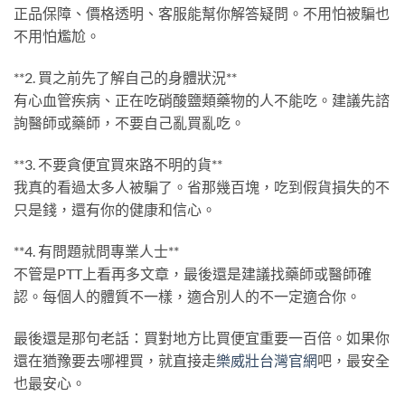
正品保障、價格透明、客服能幫你解答疑問。不用怕被騙也
不用怕尷尬。
**2. 買之前先了解自己的身體狀況**
有心血管疾病、正在吃硝酸鹽類藥物的人不能吃。建議先諮
詢醫師或藥師，不要自己亂買亂吃。
**3. 不要貪便宜買來路不明的貨**
我真的看過太多人被騙了。省那幾百塊，吃到假貨損失的不
只是錢，還有你的健康和信心。
**4. 有問題就問專業人士**
不管是PTT上看再多文章，最後還是建議找藥師或醫師確
認。每個人的體質不一樣，適合別人的不一定適合你。
最後還是那句老話：買對地方比買便宜重要一百倍。如果你
還在猶豫要去哪裡買，就直接走
樂威壯台灣官網
吧，最安全
也最安心。