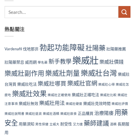
熱點關注
勃起功能障礙
壯陽藥
Vardenafil
伐地那非
壯陽藥推薦
樂威壯
新手教學
樂威壯價錢
壯陽藥禁忌
威而鋼
學名藥
樂威壯台灣
樂威壯副作用
樂威壯劑量
樂威壯
樂威壯官網
樂威壯哪買
台灣買
樂威壯吃法
樂威壯心得
樂威壯怎
樂威壯效果
樂威壯正確吃法
麼吃
樂威壯正確使用
樂威壯比較
樂威壯
樂威壯用法
樂威壯無效
樂威壯見效時間
注意事項
樂威壯硬度
樂威壯評價
用藥
治療陽痿
正品購買
樂威壯說明書
樂威壯退貨
樂威壯酒精
樂威壯飲食
安全
藥師建議
用藥須知
耐受性
長期服
男性保健
立威大
艾力達
酒精
用