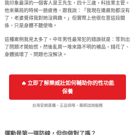
我印象最深的一個客人是王先生，四十三歲，科技業主管。
他來藥局的時候一臉疲倦，跟我說：「我現在連晨勃都沒有
了，老婆覺得我對她沒興趣。」但實際上他很在意這段關
係，只是身體不聽使喚。
這種案例我見太多了。中年男性最常犯的錯誤就是：等到出
了問題才開始慌，然後亂買一堆來路不明的補品，錢花了、
身體搞壞了、問題也沒解決。
🔥 立即了解樂威壯如何輔助你的性功能
保養
台灣官網直購・正品保障・藥師諮詢服務
運動是第一道防線，但你做對了嗎？