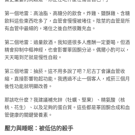
第一個地雷：高油脂、高糖分的飲食。炸雞、鹽酥雞、含糖
飲料這些東西吃多了，血管會慢慢被堵住。陰莖的血管是所
有血管中最細的，堵住之後自然很難充血。
第二個地雷：過量飲酒。我知道很多人應酬一定要喝，但酒
精會抑制中樞神經，也會影響睪固酮分泌。偶爾小酌可以，
天天喝到茫就是慢性自殺。
第三個地雷：抽菸。這不用多說了吧？尼古丁會讓血管收
縮，直接影響勃起功能。我遇過不止一個客人，戒菸三個月
後性功能就明顯改善。
那該吃什麼？我建議補充鋅（牡蠣、堅果）、精氨酸（核
桃、花生）、以及足夠的蛋白質。這些都是睪固酮合成和血
管健康的關鍵營養素。
壓力與睡眠：被低估的殺手