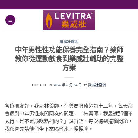
跳
轉
至
內
容
楽威壯資訊
中年男性性功能保養完全指南？藥師
教你從運動飲食到樂威壯輔助的完整
方案
POSTED ON
2026 年 6 月 14 日
BY
楽威壯官網
各位朋友好，我是林藥師，在藥局服務超過十二年，每天都
會遇到中年男性來問同樣的問題：「林藥師，我最近那個不
太行，是不是該吃點補的？」說實話，每次聽到這種問題，
我都會先請他們坐下來喝杯水，慢慢聊。