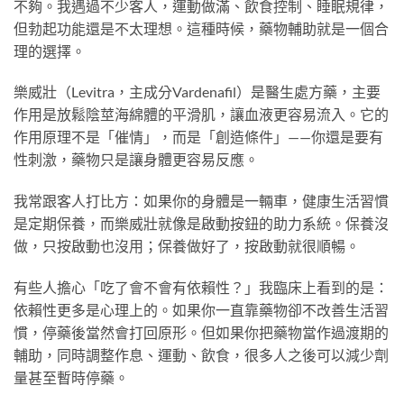
不夠。我遇過不少客人，運動做滿、飲食控制、睡眠規律，
但勃起功能還是不太理想。這種時候，藥物輔助就是一個合
理的選擇。
樂威壯（Levitra，主成分Vardenafil）是醫生處方藥，主要
作用是放鬆陰莖海綿體的平滑肌，讓血液更容易流入。它的
作用原理不是「催情」，而是「創造條件」——你還是要有
性刺激，藥物只是讓身體更容易反應。
我常跟客人打比方：如果你的身體是一輛車，健康生活習慣
是定期保養，而樂威壯就像是啟動按鈕的助力系統。保養沒
做，只按啟動也沒用；保養做好了，按啟動就很順暢。
有些人擔心「吃了會不會有依賴性？」我臨床上看到的是：
依賴性更多是心理上的。如果你一直靠藥物卻不改善生活習
慣，停藥後當然會打回原形。但如果你把藥物當作過渡期的
輔助，同時調整作息、運動、飲食，很多人之後可以減少劑
量甚至暫時停藥。