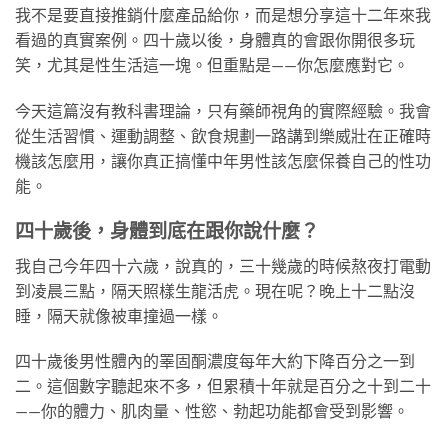
我不是要直接推銷什麼產品給你，而是想分享這十二年來我
看過的真實案例。四十歲以後，身體真的會跟你開很多玩
笑，尤其是性生活這一塊。但重點是——你怎麼應對它。
今天這篇沒有教科書理論，只有藥師視角的實際經驗。我會
從生活習慣、運動調整、飲食規劃一路講到樂威壯在正確時
機該怎麼用，讓你真正搞懂中年男性該怎麼保養自己的性功
能。
四十歲後，身體到底在跟你說什麼？
我自己今年四十六歲，說真的，三十幾歲的時候熬夜打電動
到凌晨三點，隔天照樣生龍活虎。現在呢？晚上十二點沒
睡，隔天就像被車撞過一樣。
四十歲後男性體內的睪固酮濃度每年大約下降百分之一到
二。這個數字聽起來不多，但累積十年就是百分之十到二十
——你的體力、肌肉量、性慾、勃起功能都會受到影響。