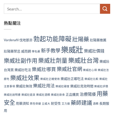
熱點關注
勃起功能障礙
壯陽藥
Vardenafil
伐地那非
壯陽藥推薦
樂威壯
新手教學
樂威壯價錢
壯陽藥禁忌
威而鋼
學名藥
樂威壯台灣
樂威壯副作用
樂威壯劑量
樂威壯
樂威壯官網
樂威壯哪買
台灣買
樂威壯吃法
樂威壯心得
樂威壯怎
樂威壯效果
樂威壯正確吃法
麼吃
樂威壯正確使用
樂威壯比較
樂威壯
樂威壯用法
樂威壯無效
樂威壯見效時間
注意事項
樂威壯硬度
樂威壯評價
用藥
治療陽痿
正品購買
樂威壯說明書
樂威壯退貨
樂威壯酒精
樂威壯飲食
安全
藥師建議
用藥須知
耐受性
長期服
男性保健
立威大
艾力達
酒精
用