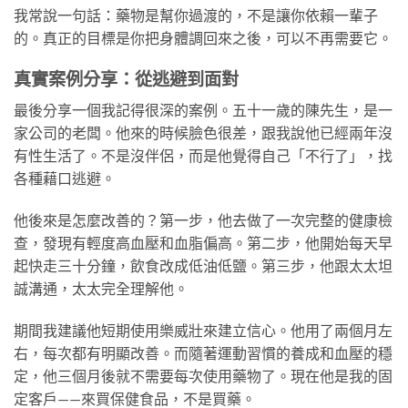
我常說一句話：藥物是幫你過渡的，不是讓你依賴一輩子
的。真正的目標是你把身體調回來之後，可以不再需要它。
真實案例分享：從逃避到面對
最後分享一個我記得很深的案例。五十一歲的陳先生，是一
家公司的老闆。他來的時候臉色很差，跟我說他已經兩年沒
有性生活了。不是沒伴侶，而是他覺得自己「不行了」，找
各種藉口逃避。
他後來是怎麼改善的？第一步，他去做了一次完整的健康檢
查，發現有輕度高血壓和血脂偏高。第二步，他開始每天早
起快走三十分鐘，飲食改成低油低鹽。第三步，他跟太太坦
誠溝通，太太完全理解他。
期間我建議他短期使用樂威壯來建立信心。他用了兩個月左
右，每次都有明顯改善。而隨著運動習慣的養成和血壓的穩
定，他三個月後就不需要每次使用藥物了。現在他是我的固
定客戶——來買保健食品，不是買藥。