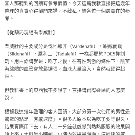
客人那聽到的回饋有參考價值。今天這篇我就直接把這幾年
整理的真實心得攤開來講，不藏私，給各位一個最實在的參
考。
【從藥局現場看樂威壯】
樂威壯的主要成分是伐地那非（Vardenafil），跟威而鋼
（Sildenafil）、犀利士（Tadalafil）一樣都屬於PDE5抑制
劑。用白話講就是：吃了之後，在有性刺激的條件下，陰莖
海綿體的血管會放鬆擴張，血液大量流入，自然就硬得起
來。
但教科書上的東西我不多說了，直接講實際碰過的人怎麼
說。
根據我這幾年整理的客人回饋，大部分第一次使用的男性最
驚豔的點是「有感速度」。很多人原本以為吃了要等很久，
結果實際用下去，有人二十分鐘就感覺到熱熱脹脹的效果開
始上來，大概半小時到一小時內效果最明顯。這種快的感