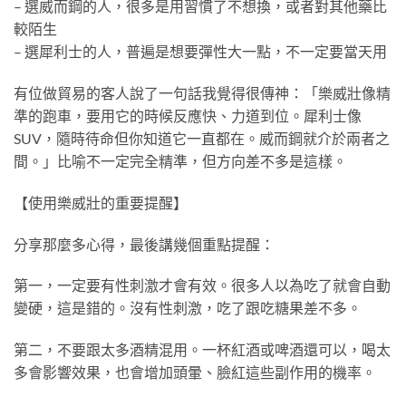
– 選威而鋼的人，很多是用習慣了不想換，或者對其他藥比
較陌生
– 選犀利士的人，普遍是想要彈性大一點，不一定要當天用
有位做貿易的客人說了一句話我覺得很傳神：「樂威壯像精
準的跑車，要用它的時候反應快、力道到位。犀利士像
SUV，隨時待命但你知道它一直都在。威而鋼就介於兩者之
間。」比喻不一定完全精準，但方向差不多是這樣。
【使用樂威壯的重要提醒】
分享那麼多心得，最後講幾個重點提醒：
第一，一定要有性刺激才會有效。很多人以為吃了就會自動
變硬，這是錯的。沒有性刺激，吃了跟吃糖果差不多。
第二，不要跟太多酒精混用。一杯紅酒或啤酒還可以，喝太
多會影響效果，也會增加頭暈、臉紅這些副作用的機率。