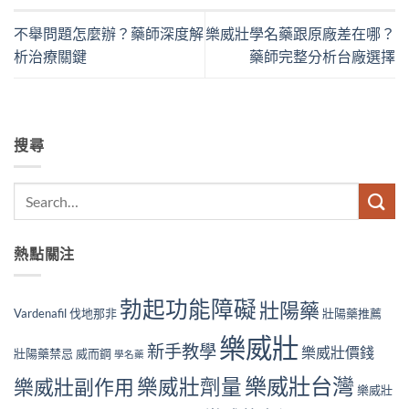
不舉問題怎麼辦？藥師深度解
樂威壯學名藥跟原廠差在哪？
析治療關鍵
藥師完整分析台廠選擇
搜尋
熱點關注
勃起功能障礙
壯陽藥
Vardenafil
伐地那非
壯陽藥推薦
樂威壯
新手教學
樂威壯價錢
壯陽藥禁忌
威而鋼
學名藥
樂威壯台灣
樂威壯副作用
樂威壯劑量
樂威壯