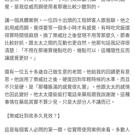
覺，是我從威而鋼使用者那邊比較少聽到的。
講一個具體案例。一位四十出頭的工程師客人跟我聊，他之
前用威而鋼，覺得要等一個多小時才有感覺，有時吃完飯還
得算時間很麻煩。換了樂威壯之後發現不用等那麼久，節奏
比較好抓，跟太太之間的互動也更自然。他那句話我記得很
清楚：「不用在那邊算幾點吃的、幾點可以，這種隨性反而
讓感覺更好。」
還有一位五十多歲自己做生意的老闆，他給我的回饋更有意
思。他說用了樂威壯之後，硬度回到年輕時候的水準，而且
不只是硬，是「那種脹滿的感覺很扎實」。他跟太太的感情
也因此變好，他太太還偷偷打電話來藥局跟我說謝謝。這種
事情在藥局其實不算少見，只是大部分人不講而已。
【樂威壯到底多久見效？】
這是每個客人必問的第一題。從實際使用案例來看，多數人