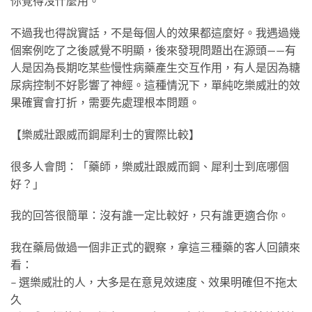
你覺得沒什麼用。
不過我也得說實話，不是每個人的效果都這麼好。我遇過幾
個案例吃了之後感覺不明顯，後來發現問題出在源頭——有
人是因為長期吃某些慢性病藥產生交互作用，有人是因為糖
尿病控制不好影響了神經。這種情況下，單純吃樂威壯的效
果確實會打折，需要先處理根本問題。
【樂威壯跟威而鋼犀利士的實際比較】
很多人會問：「藥師，樂威壯跟威而鋼、犀利士到底哪個
好？」
我的回答很簡單：沒有誰一定比較好，只有誰更適合你。
我在藥局做過一個非正式的觀察，拿這三種藥的客人回饋來
看：
– 選樂威壯的人，大多是在意見效速度、效果明確但不拖太
久