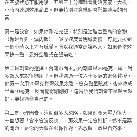
在空腹狀態下服用後十五到三十分鐘就會開始有感，大概一
小時內達到效果高峰。但要特別注意幾個會影響速度的因
素：
第一是飲食。如果你剛吃完飯，特別是油脂含量高的食物
（像是炸雞、爌肉飯），吸收速度會明顯變慢，可能要拉到
一個小時以上才有感覺。所以我通常建議客人，如果希望效
果快一點，最好空腹或在飯前吃。
第二是劑量的選擇。台灣市面主要的劑量是20毫克一顆，對
多數人來說很夠用了。但我遇過一位六十多歲的退休教授，
他第一次用20毫克覺得效果太強，會有點暈眩感，後來改成
半顆10毫克，反而覺得剛剛好。這告訴我們劑量不是越大越
好，要找適合自己的。
第三是心理因素。這點很多人忽略。如果你今天壓力很大、
一直想著「會不會沒反應」，那效果一定會打折。這不是藥
的問題，是你的大腦在跟你作對。先放鬆，效果自然來。