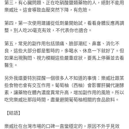
第三，有心臟問題、正在吃硝酸鹽類藥物的人，絕對不能用
樂威壯。這會導致血壓突然下降，有危險。
第四，第一次使用建議從低劑量開始試，看看身體反應再調
整。別人吃20毫克有效，不代表你也適合。
第五，常見的副作用包括頭痛、臉部潮紅、鼻塞、消化不
良，這些大部分都是暫時的，多喝水、休息一下就好了。但
如果出現胸悶、視力模糊這些嚴重症狀，要馬上停藥並去看
醫生。
另外我還要特別提醒一個很多人不知道的事情：樂威壯跟某
些食物也會有交互作用。葡萄柚（西柚）會影響肝臟代謝酵
素，讓藥物在體內濃度異常升高，增加副作用的風險。所以
吃完樂威壯那段時間，盡量避開葡萄柚相關的食品飲料。
【結語】
樂威壯在台灣市場的口碑一直蠻穩定的，原因不外乎見效