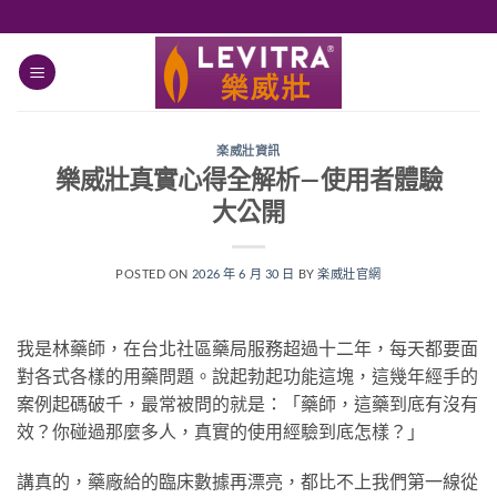
跳
轉
至
內
容
楽威壯資訊
樂威壯真實心得全解析—使用者體驗
大公開
POSTED ON
2026 年 6 月 30 日
BY
楽威壯官網
我是林藥師，在台北社區藥局服務超過十二年，每天都要面
對各式各樣的用藥問題。說起勃起功能這塊，這幾年經手的
案例起碼破千，最常被問的就是：「藥師，這藥到底有沒有
效？你碰過那麼多人，真實的使用經驗到底怎樣？」
講真的，藥廠給的臨床數據再漂亮，都比不上我們第一線從