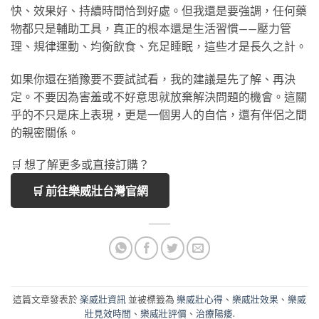
快、效果好、持續時間恰到好處。但我還是要強調，任何藥
物都只是輔助工具，真正的根本還是生活習慣——壓力管
理、規律運動、均衡飲食、充足睡眠，這些才是長久之計。
如果你還在猶豫要不要試試看，我的建議是先了解、再決
定。不要因為害羞或不好意思就放棄解決問題的機會。這關
乎的不只是床上表現，更是一個男人的自信，還有伴侶之間
的親密關係。
🛒 想了解更多或直接訂購？
🛒 前往樂威壯台灣官網
這篇文章發表於
楽威壯資訊
並被標籤為
樂威壯心得
、
樂威壯效果
、
樂威
壯見效時間
、
樂威壯評價
、
治療陽痿
.