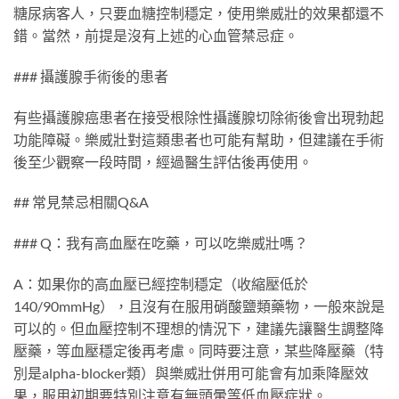
糖尿病客人，只要血糖控制穩定，使用樂威壯的效果都還不
錯。當然，前提是沒有上述的心血管禁忌症。
### 攝護腺手術後的患者
有些攝護腺癌患者在接受根除性攝護腺切除術後會出現勃起
功能障礙。樂威壯對這類患者也可能有幫助，但建議在手術
後至少觀察一段時間，經過醫生評估後再使用。
## 常見禁忌相關Q&A
### Q：我有高血壓在吃藥，可以吃樂威壯嗎？
A：如果你的高血壓已經控制穩定（收縮壓低於
140/90mmHg），且沒有在服用硝酸鹽類藥物，一般來說是
可以的。但血壓控制不理想的情況下，建議先讓醫生調整降
壓藥，等血壓穩定後再考慮。同時要注意，某些降壓藥（特
別是alpha-blocker類）與樂威壯併用可能會有加乘降壓效
果，服用初期要特別注意有無頭暈等低血壓症狀。