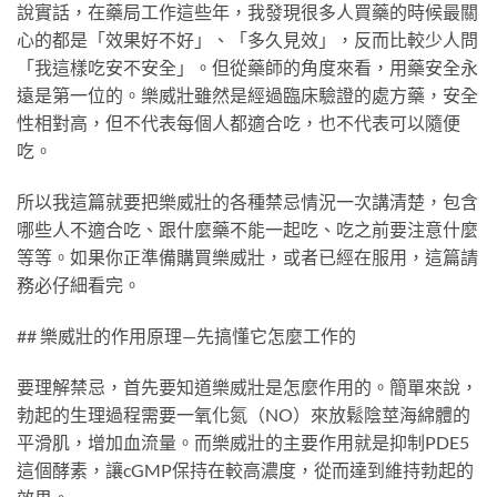
說實話，在藥局工作這些年，我發現很多人買藥的時候最關
心的都是「效果好不好」、「多久見效」，反而比較少人問
「我這樣吃安不安全」。但從藥師的角度來看，用藥安全永
遠是第一位的。樂威壯雖然是經過臨床驗證的處方藥，安全
性相對高，但不代表每個人都適合吃，也不代表可以隨便
吃。
所以我這篇就要把樂威壯的各種禁忌情況一次講清楚，包含
哪些人不適合吃、跟什麼藥不能一起吃、吃之前要注意什麼
等等。如果你正準備購買樂威壯，或者已經在服用，這篇請
務必仔細看完。
## 樂威壯的作用原理—先搞懂它怎麼工作的
要理解禁忌，首先要知道樂威壯是怎麼作用的。簡單來說，
勃起的生理過程需要一氧化氮（NO）來放鬆陰莖海綿體的
平滑肌，增加血流量。而樂威壯的主要作用就是抑制PDE5
這個酵素，讓cGMP保持在較高濃度，從而達到維持勃起的