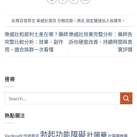
此條目發表在
楽威壯資訊
分類目錄。將此
固定鏈接
加入收藏夾。
樂威壯和犀利士差在哪？藥師
樂威壯效果完整分析：藥師告
完整比較分析：效果、副作
訴你硬度改善、持續時間與真
用、適合族群一次看懂
實評價
搜尋
熱點關注
勃起功能障礙
壯陽藥
Vardenafil
伐地那非
壯陽藥推薦