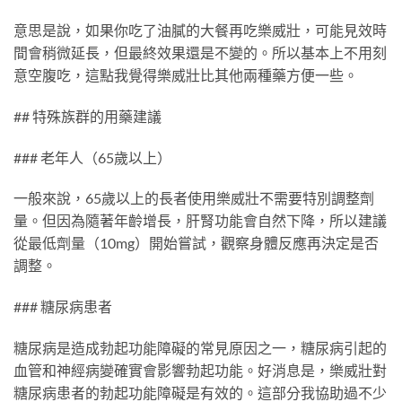
意思是說，如果你吃了油膩的大餐再吃樂威壯，可能見效時
間會稍微延長，但最終效果還是不變的。所以基本上不用刻
意空腹吃，這點我覺得樂威壯比其他兩種藥方便一些。
## 特殊族群的用藥建議
### 老年人（65歲以上）
一般來說，65歲以上的長者使用樂威壯不需要特別調整劑
量。但因為隨著年齡增長，肝腎功能會自然下降，所以建議
從最低劑量（10mg）開始嘗試，觀察身體反應再決定是否
調整。
### 糖尿病患者
糖尿病是造成勃起功能障礙的常見原因之一，糖尿病引起的
血管和神經病變確實會影響勃起功能。好消息是，樂威壯對
糖尿病患者的勃起功能障礙是有效的。這部分我協助過不少