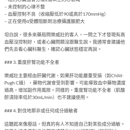
– 未控制的心律不整
– 血壓控制不良（收縮壓低於90或高於170mmHg）
– 正在使用α受體阻斷劑治療攝護腺肥大
坦白說，很多來藥局問樂威壯的客人，一問之下才發現有高
血壓沒控制好，或者心臟問題沒跟醫生說。我通常會建議他
們先去看心臟科醫生，確認心臟狀態穩定再說。
### 3. 重度肝腎功能不全者
樂威壯主要經由肝臟代謝，如果肝功能嚴重受損（如Child-
Pugh C級），藥物代謝會受到影響，可能導致血中藥物濃度
過高，增加副作用風險。同樣的，重度腎功能不全者（肌酸
酐清除率低於30mL/min）也不建議使用。
### 4. 對伐地那非或任何成分過敏者
這聽起來像廢話，但真的有人不知道自己對某些成分過敏。