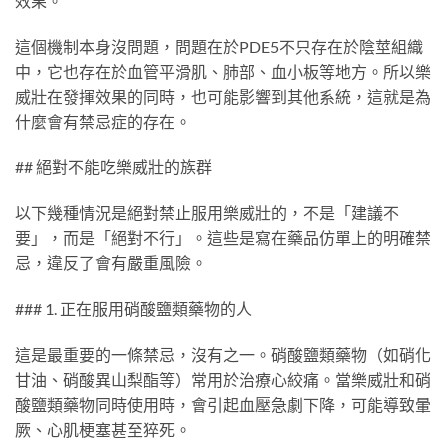
效果。
這個機制本身沒問題，問題在於PDE5不只存在於陰莖組織
中，它也存在於血管平滑肌、肺部、血小板等地方。所以樂
威壯在發揮效果的同時，也可能影響到其他系統，這就是為
什麼會有禁忌症的存在。
## 絕對不能吃樂威壯的族群
以下幾種情況是絕對禁止服用樂威壯的，不是「建議不
要」，而是「絕對不行」。這些是寫在藥品仿單上的明確禁
忌，違反了會有嚴重風險。
### 1. 正在服用硝酸鹽類藥物的人
這是最重要的一條禁忌，沒有之一。硝酸鹽類藥物（如硝化
甘油、硝酸異山梨酯等）常用於治療心絞痛。當樂威壯和硝
酸鹽類藥物同時使用時，會引起血壓急劇下降，可能導致暈
厥、心肌梗塞甚至猝死。