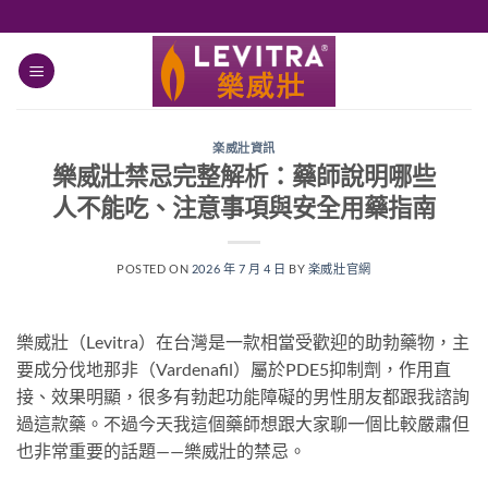
跳
轉
至
內
容
楽威壯資訊
樂威壯禁忌完整解析：藥師說明哪些
人不能吃、注意事項與安全用藥指南
POSTED ON
2026 年 7 月 4 日
BY
楽威壯官網
樂威壯（Levitra）在台灣是一款相當受歡迎的助勃藥物，主
要成分伐地那非（Vardenafil）屬於PDE5抑制劑，作用直
接、效果明顯，很多有勃起功能障礙的男性朋友都跟我諮詢
過這款藥。不過今天我這個藥師想跟大家聊一個比較嚴肅但
也非常重要的話題——樂威壯的禁忌。