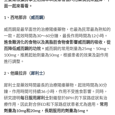
面一起來看看。
1、西地那非（
威而鋼
）
威而鋼是最早面世的治療陽痿藥物，也最為民眾最為熟知的
一款。起效時間為30～60分鐘，最長作用時間為12小時。
進食難消化的食物以及高脂肪食物會影響威而鋼的吸收，從
而降低威而鋼的功效。
威而鋼的常用劑量為25mg、50mg、
100mg，推薦起始劑量為50mg，根據患者的效果及副作用
進行調整。
2、他達拉非（
犀利士
）
犀利士是藥效時間最長的治療陽痿藥物，起效時間為30分
鐘，作用時間可持續36 小時，作用不受進食影響。同時，
研究證明
每日服用犀利士
對繼發於BPH 的下尿路症狀有治
療作用，因此對合併ED和下尿路症狀患者尤為適用。
常用
劑量為10mg和20mg，長期服用的劑量為5mg。