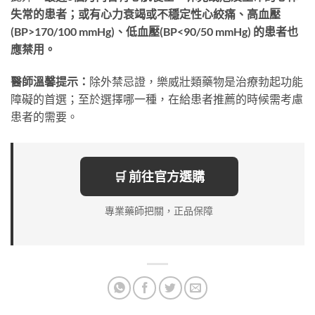
失常的患者；或有心力衰竭或不穩定性心絞痛、高血壓
(BP>170/100 mmHg)、低血壓(BP<90/50 mmHg) 的患者也
應禁用。
醫師溫馨提示：
除外禁忌證，樂威壯類藥物是治療勃起功能
障礙的首選；至於選擇哪一種，在給患者推薦的時候需考慮
患者的需要。
🛒 前往官方選購
專業藥師把關，正品保障