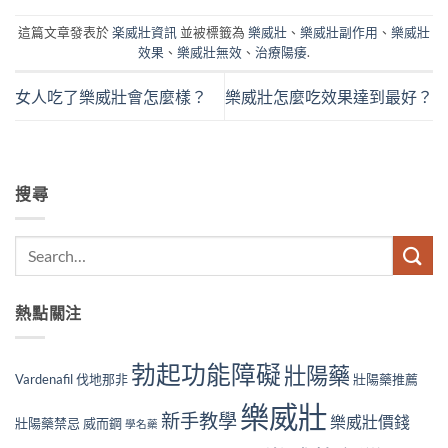
這篇文章發表於
楽威壯資訊
並被標籤為
樂威壯
、
樂威壯副作用
、
樂威壯
效果
、
樂威壯無效
、
治療陽痿
.
女人吃了樂威壯會怎麼樣？
樂威壯怎麼吃效果達到最好？
搜尋
熱點關注
勃起功能障礙
壯陽藥
Vardenafil
伐地那非
壯陽藥推薦
樂威壯
新手教學
樂威壯價錢
壯陽藥禁忌
威而鋼
學名藥