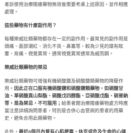
者訴使用治療陽痿藥物無效後需要考慮上述原因，並作相應
處理。
這些藥物有什麼副作用？
每種樂威壯類藥物都存在一定的副作用。最常見的副作用是
頭痛、面部潮紅、消化不良、鼻塞等，較為少見的還有眩
暈、背痛、視覺異常，通常視覺異常通常為威而鋼。
樂威壯類藥物的禁忌
樂威壯類藥物可增強有機硝酸鹽及硝酸鹽類藥物的降壓作
用。
因此正在口服有機硝酸鹽和硝酸鹽類藥物，如硝酸甘
油、單硝酸異山梨酯、硝酸戊四醇酯、亞硝酸戊酯、硝普鈉
等，是為禁忌，不可服用；
給患者開治療陽痿藥物處方時應
當注意詳細詢問患者，特別是合併心血管病的患者的用藥
史，避免合用此類藥物。
此外，
最近6個月內曾有心肌梗塞、休克或危及生命的心律