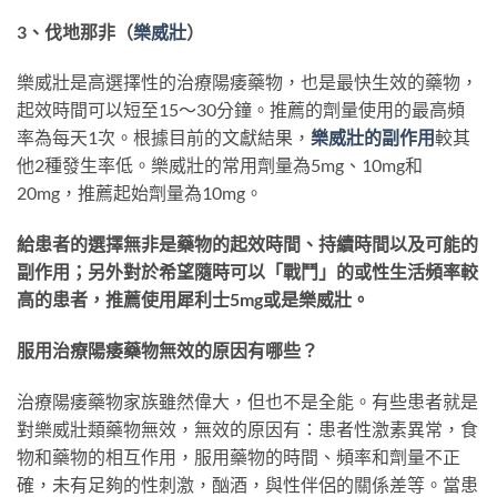
3、伐地那非（
樂威壯
）
樂威壯是高選擇性的治療陽痿藥物，也是最快生效的藥物，
起效時間可以短至15～30分鐘。推薦的劑量使用的最高頻
率為每天1次。根據目前的文獻結果，
樂威壯的副作用
較其
他2種發生率低。樂威壯的常用劑量為5mg、10mg和
20mg，推薦起始劑量為10mg。
給患者的選擇無非是藥物的起效時間、持續時間以及可能的
副作用；另外對於希望隨時可以「戰鬥」的或性生活頻率較
高的患者，推薦使用犀利士5mg或是樂威壯。
服用治療陽痿藥物無效的原因有哪些？
治療陽痿藥物家族雖然偉大，但也不是全能。有些患者就是
對樂威壯類藥物無效，無效的原因有：患者性激素異常，食
物和藥物的相互作用，服用藥物的時間、頻率和劑量不正
確，未有足夠的性刺激，酗酒，與性伴侶的關係差等。當患