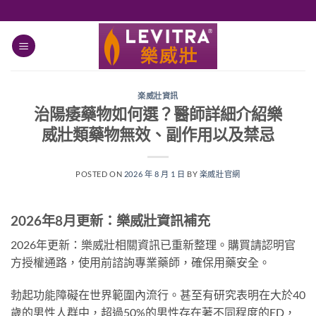
跳
轉
至
內
容
楽威壯資訊
治陽痿藥物如何選？醫師詳細介紹樂
威壯類藥物無效、副作用以及禁忌
POSTED ON
2026 年 8 月 1 日
BY
楽威壯官網
2026年8月更新：樂威壯資訊補充
2026年更新：樂威壯相關資訊已重新整理。購買請認明官
方授權通路，使用前諮詢專業藥師，確保用藥安全。
勃起功能障礙在世界範圍內流行。甚至有研究表明在大於40
歲的男性人群中，超過50%的男性存在著不同程度的ED，