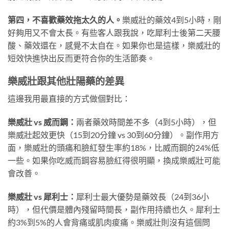
第四，不喜歡藥效拖太久的人。
樂威壯的藥效4到5小時，剛
好夠用又不會太長。有些客人跟我說，吃犀利士後第二天腰
酸、藥效還在，感覺不太自在。如果你也是這樣，樂威壯的
短效快進快出反而更符合你的生活節奏。
樂威壯跟其他壯陽藥的差異
這邊我用最直接的方式做個對比：
樂威壯 vs 威而鋼：
兩者藥效時間差不多（4到5小時），但
樂威壯起效更快（15到20分鐘 vs 30到60分鐘）。副作用方
面，樂威壯的頭痛和臉紅發生率約18%，比威而鋼的24%低
一些。如果你吃威而鋼容易臉紅得很明顯，換成樂威壯可能
會改善。
樂威壯 vs 犀利士：
犀利士最大優勢是藥效長（24到36小
時），但代價是體內殘留時間長，副作用持續也久。犀利士
約3%到5%的人會背痛或肌肉痠痛。樂威壯則沒有這個問