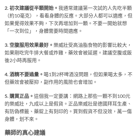
2. 初次建議從半顆開始。
我通常建議第一次試的人先吃半顆
（約10毫克），看看身體的反應。大部分人都可以適應，但
如果覺得效果不夠，下次再增加到一顆。不要一開始就想
「一次到位」，身體需要時間適應。
3. 空腹服用效果最好。
樂威壯受高油脂食物的影響比較大，
如果剛吃完牛排大餐或炸雞，藥效會被延遲。建議空腹或飯
後2小時再服用。
4. 酒精不要過量。
喝1到2杯啤酒沒問題，但如果喝太多，不
但藥效會被壓抑，副作用的風險也會增加。
5. 購買正品。
這個我一定要講：網路上那些一顆不到100元
的樂威壯，九成以上是假貨。正品樂威壯是德國拜耳生產、
有防偽標籤、藥錠上有刻印的。買到假貨不但沒效，萬一傷
身體，划不來。
藥師的真心建議