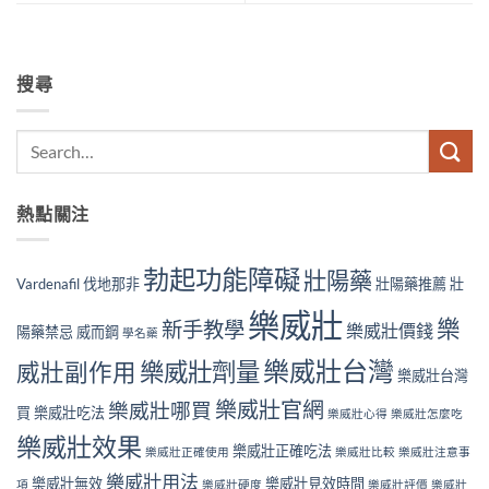
搜尋
熱點關注
勃起功能障礙
壯陽藥
Vardenafil
伐地那非
壯陽藥推薦
壯
樂威壯
樂
新手教學
樂威壯價錢
陽藥禁忌
威而鋼
學名藥
樂威壯台灣
樂威壯劑量
威壯副作用
樂威壯台灣
樂威壯官網
樂威壯哪買
買
樂威壯吃法
樂威壯心得
樂威壯怎麼吃
樂威壯效果
樂威壯正確吃法
樂威壯正確使用
樂威壯比較
樂威壯注意事
樂威壯用法
樂威壯無效
樂威壯見效時間
項
樂威壯硬度
樂威壯評價
樂威壯