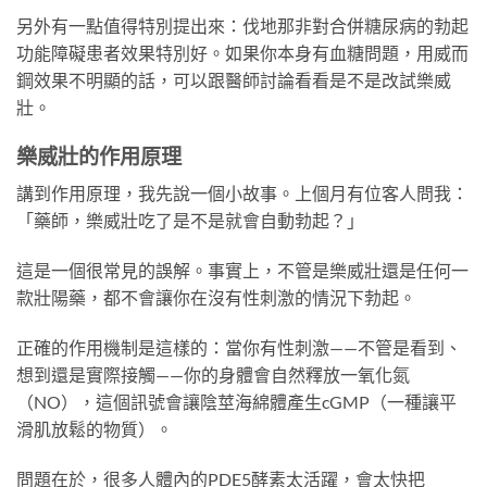
另外有一點值得特別提出來：伐地那非對合併糖尿病的勃起
功能障礙患者效果特別好。如果你本身有血糖問題，用威而
鋼效果不明顯的話，可以跟醫師討論看看是不是改試樂威
壯。
樂威壯的作用原理
講到作用原理，我先說一個小故事。上個月有位客人問我：
「藥師，樂威壯吃了是不是就會自動勃起？」
這是一個很常見的誤解。事實上，不管是樂威壯還是任何一
款壯陽藥，都不會讓你在沒有性刺激的情況下勃起。
正確的作用機制是這樣的：當你有性刺激——不管是看到、
想到還是實際接觸——你的身體會自然釋放一氧化氮
（NO），這個訊號會讓陰莖海綿體產生cGMP（一種讓平
滑肌放鬆的物質）。
問題在於，很多人體內的PDE5酵素太活躍，會太快把