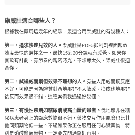
樂威壯適合哪些人？
根據我在藥局這幾年的經驗，最適合用樂威壯的有幾種人：
第一，追求快速見效的人。
樂威壯是PDE5抑制劑裡面起效
速度最快的選擇之一，最快15到20分鐘就有感覺。如果你
喜歡有計劃、有節奏的親密時光，不想等太久，樂威壯很適
合你。
第二，試過威而鋼但效果不理想的人。
有些人用威而鋼反應
不好，可能是因為體質對西地那非不太敏感。換成伐地那非
後反而效果很不錯，這種案例我遇過好幾個。
第三，有慢性疾病如糖尿病或高血壓的患者。
伐地那非在糖
尿病患者身上的臨床數據很不錯，藥物交互作用風險也比其
他同類藥物低一些。不過如果你正在服用任何心臟藥物，特
別是硝酸鹽類藥物，一定要先問過醫師再用。