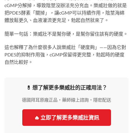
cGMP分解掉，導致陰莖沒辦法充分充血。樂威壯做的就是
把PDE5酵素「關掉」，讓cGMP可以持續作用，陰莖海綿
體放鬆更久、血液灌流更充足，勃起自然就來了。
簡單一句話：樂威壯不是幫你硬，是幫你留住該有的硬度。
這也解釋了為什麼很多人說樂威壯「硬度夠」——因為它對
PDE5的抑制作用強，cGMP保留得更完整，勃起時的硬度
自然比較好。
💊 想了解更多樂威壯的正確用法？
德國拜耳原廠正品・藥師線上諮詢・隱密配送
🔥 立即了解更多樂威壯資訊