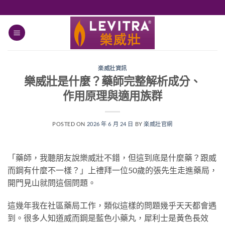
跳
轉
至
內
容
楽威壯資訊
樂威壯是什麼？藥師完整解析成分、
作用原理與適用族群
POSTED ON
2026 年 6 月 24 日
BY
楽威壯官網
「藥師，我聽朋友說樂威壯不錯，但這到底是什麼藥？跟威
而鋼有什麼不一樣？」上禮拜一位50歲的張先生走進藥局，
開門見山就問這個問題。
這幾年我在社區藥局工作，類似這樣的問題幾乎天天都會遇
到。很多人知道威而鋼是藍色小藥丸，犀利士是黃色長效