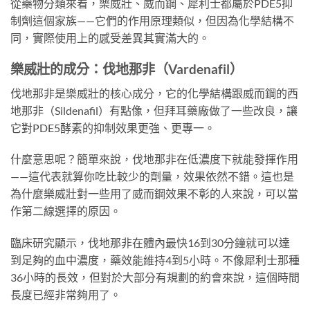
從藥物分類來看，樂威壯、威而鋼、犀利士都屬於PDE5抑
制劑這個家族——它們的作用原理類似，但因為化學結構不
同，實際使用上的感受差異其實滿大的。
樂威壯的成分：伐地那非（Vardenafil）
伐地那非是樂威壯的核心成分，它的化學結構跟威而鋼的西
地那非（Sildenafil）有點像，但拜耳藥廠做了一些改良，讓
它對PDE5酵素的抑制效果更強、更專一。
什麼意思呢？簡單來說，伐地那非在低濃度下就能發揮作用
——這代表就算你吃比較少的劑量，效果依然不錯。這也是
為什麼樂威壯對一些用了威而鋼效果不彰的人來說，可以當
作第二線選擇的原因。
臨床研究顯示，伐地那非在體內最快16到30分鐘就可以達
到足夠的血中濃度，藥效能維持4到5小時。不像犀利士那種
36小時的長效，但對於大部分有規劃的約會來說，這個時間
長度已經非常夠用了。