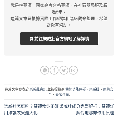
我是林藥師，國家高考合格藥師，在社區藥局服務超
過8年。
這篇文章是根據實際工作經驗和臨床觀察整理，希望
對你有幫助。
🛒 前往樂威壯官方網站了解詳情
這篇文章發表於
楽威壯資訊
並被標籤為
勃起功能障礙
、
樂威壯
、
用藥安
全
、
藥師建議
.
樂威壯怎麼吃？藥師教你正確
樂威壯成分完整解析：藥師詳
用法讓效果最大化
解伐地那非作用原理