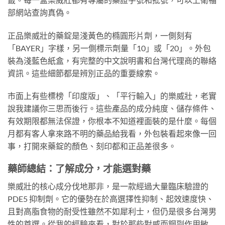
部網站查詢真偽。
正品樂威壯的藥錠是淺黃色的橢圓形片劑，一側刻有
「BAYER」字樣，另一側標示劑量「10」或「20」。外包
裝為淺藍色紙盒，有完整的中文說明書和台灣代理商的聯絡
資訊。這些細節都是辨別正品的重要線索。
市面上有些標榜「印度版」、「平行輸入」的樂威壯，老實
說我建議你三思而後行。這些產品的成分純度、儲存條件、
有效期限都無法保證，你根本不知道裡面裝的是什麼。每個
月都有客人拿來路不明的藥品給我看，外包裝看起來像一回
事，打開來藥錠的顏色、刻印都和正品差很多。
藥師總結：了解成分，才能選對藥
樂威壯的核心成分伐地那非，是一款經過大量臨床驗證的
PDE5 抑制劑。它的優勢在於高選擇性抑制、起效速度快、
且對高脂食物的耐受性雖然不如犀利士，但仍是很多台灣男
性的首選。從我的經驗來看，對於那些對威而鋼副作用敏