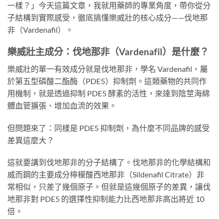
一樣？」今天這篇文章，我就用藥師的專業角度，帶你從分
子結構到實際感受，徹底搞懂樂威壯的核心成分——伐地那
非（Vardenafil）。
樂威壯主成分：伐地那非（Vardenafil）是什麼？
樂威壯的單一有效成分就是伐地那非，學名 Vardenafil，屬
於第五型磷酸二酯酶（PDE5）抑制劑。這類藥物的共同作
用機制，就是透過抑制 PDE5 酵素的活性，來達到陰莖海綿
體血管擴張、增加血流的效果。
但問題來了：同樣是 PDE5 抑制劑，為什麼不同品牌的感受
差異這麼大？
這就要講到伐地那非的分子結構了。伐地那非的化學結構和
威而鋼的主要成分檸檬酸西地那非（Sildenafil Citrate）非
常相似，只差了幾個原子。但就是這幾個原子的差異，讓伐
地那非對 PDE5 的選擇性抑制能力比西地那非高出將近 10
倍。