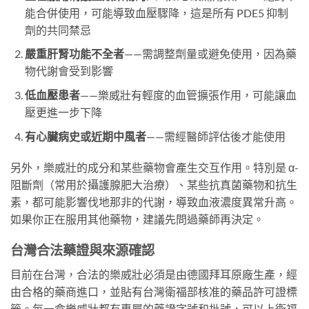
能合併使用，可能導致血壓驟降，這是所有 PDE5 抑制
劑的共同禁忌
嚴重肝腎功能不全者
——需調整劑量或避免使用，因為藥
物代謝會受到影響
低血壓患者
——樂威壯有輕度的血管擴張作用，可能讓血
壓更進一步下降
有心臟病史或近期中風者
——需經醫師評估後才能使用
另外，樂威壯的成分和某些藥物會產生交互作用。特別是 α-
阻斷劑（常用於攝護腺肥大治療）、某些抗真菌藥物和抗生
素，都可能影響伐地那非的代謝，導致血液濃度異常升高。
如果你正在服用其他藥物，建議先問過藥師再決定。
台灣合法藥證與來源確認
目前在台灣，合法的樂威壯必須是由德國拜耳原廠生產，經
由合格的藥商進口，並貼有台灣衛福部核准的藥品許可證標
籤。每一盒樂威壯都有專屬的藥證字號和批號，可以上衛福