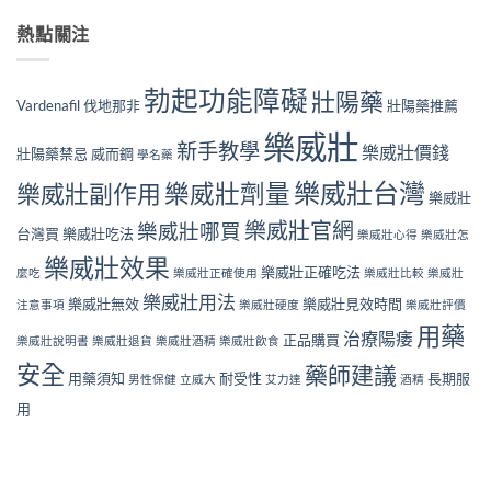
熱點關注
勃起功能障礙
壯陽藥
Vardenafil
伐地那非
壯陽藥推薦
樂威壯
新手教學
樂威壯價錢
壯陽藥禁忌
威而鋼
學名藥
樂威壯台灣
樂威壯副作用
樂威壯劑量
樂威壯
樂威壯官網
樂威壯哪買
台灣買
樂威壯吃法
樂威壯心得
樂威壯怎
樂威壯效果
樂威壯正確吃法
麼吃
樂威壯正確使用
樂威壯比較
樂威壯
樂威壯用法
樂威壯無效
樂威壯見效時間
注意事項
樂威壯硬度
樂威壯評價
用藥
治療陽痿
正品購買
樂威壯說明書
樂威壯退貨
樂威壯酒精
樂威壯飲食
安全
藥師建議
用藥須知
耐受性
長期服
男性保健
立威大
艾力達
酒精
用