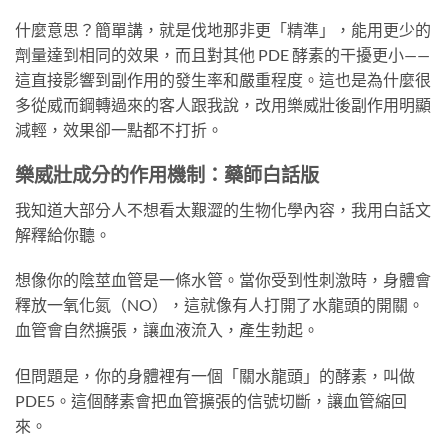
什麼意思？簡單講，就是伐地那非更「精準」，能用更少的
劑量達到相同的效果，而且對其他 PDE 酵素的干擾更小——
這直接影響到副作用的發生率和嚴重程度。這也是為什麼很
多從威而鋼轉過來的客人跟我說，改用樂威壯後副作用明顯
減輕，效果卻一點都不打折。
樂威壯成分的作用機制：藥師白話版
我知道大部分人不想看太艱澀的生物化學內容，我用白話文
解釋給你聽。
想像你的陰莖血管是一條水管。當你受到性刺激時，身體會
釋放一氧化氮（NO），這就像有人打開了水龍頭的開關。
血管會自然擴張，讓血液流入，產生勃起。
但問題是，你的身體裡有一個「關水龍頭」的酵素，叫做
PDE5。這個酵素會把血管擴張的信號切斷，讓血管縮回
來。