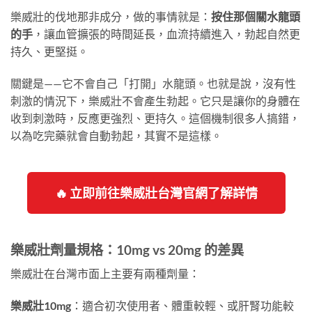
樂威壯的伐地那非成分，做的事情就是：
按住那個關水龍頭
的手
，讓血管擴張的時間延長，血流持續進入，勃起自然更
持久、更堅挺。
關鍵是——它不會自己「打開」水龍頭。也就是說，沒有性
刺激的情況下，樂威壯不會產生勃起。它只是讓你的身體在
收到刺激時，反應更強烈、更持久。這個機制很多人搞錯，
以為吃完藥就會自動勃起，其實不是這樣。
🔥 立即前往樂威壯台灣官網了解詳情
樂威壯劑量規格：10mg vs 20mg 的差異
樂威壯在台灣市面上主要有兩種劑量：
樂威壯10mg
：適合初次使用者、體重較輕、或肝腎功能較