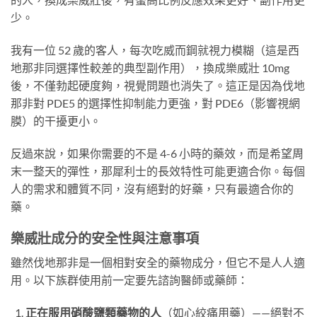
少。
我有一位 52 歲的客人，每次吃威而鋼就視力模糊（這是西
地那非同選擇性較差的典型副作用），換成樂威壯 10mg
後，不僅勃起硬度夠，視覺問題也消失了。這正是因為伐地
那非對 PDE5 的選擇性抑制能力更強，對 PDE6（影響視網
膜）的干擾更小。
反過來說，如果你需要的不是 4-6 小時的藥效，而是希望周
末一整天的彈性，那犀利士的長效特性可能更適合你。每個
人的需求和體質不同，沒有絕對的好藥，只有最適合你的
藥。
樂威壯成分的安全性與注意事項
雖然伐地那非是一個相對安全的藥物成分，但它不是人人適
用。以下族群使用前一定要先諮詢醫師或藥師：
正在服用硝酸鹽類藥物的人
（如心絞痛用藥）——絕對不