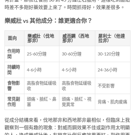
時差不多剛好藥效要上來了。時間抓得好，效果差很多。
樂威壯 vs 其他成分：誰更適合你？
樂威壯（伐地
威而鋼（西地
犀利士（他達
面向
那非）
那非）
拉非）
作用時
25-60分鐘
30-60分鐘
30-120分鐘
間
持續時
4-6小時
4-5小時
24-36小時
間
食物影
高脂食物延緩吸
高脂食物延緩吸
不受影響
響
收
收
常見副
頭痛、臉紅、鼻
頭痛、臉紅、視
背痛、肌肉痠痛
作用
塞
覺異常
從成分結構來看，伐地那非和西地那非最相似，但臨床上我
觀察到一個有趣的現象：對威而鋼效果不佳或副作用太明顯
的人，換成樂威壯後，有蠻高比例反應效果更好、副作用更