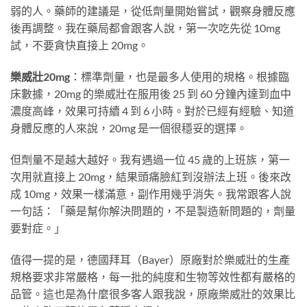
弱的人。藥師的建議是，從低劑量開始嘗試，觀察身體反應
後再調整。我在藥局都會跟客人說，第一次吃先從 10mg
試，不要貪快直接上 20mg。
樂威壯20mg
：標準劑量，也是最多人使用的規格。根據臨
床數據，20mg 的樂威壯在服用後 25 到 60 分鐘內達到血中
濃度高峰，效果可持續 4 到 6 小時。對於已經有經驗、知道
身體反應的人來說，20mg 是一個很穩妥的選擇。
但劑量不是越大越好。我有遇過一位 45 歲的上班族，第一
次用就直接上 20mg，結果頭痛臉紅到沒辦法上班。後來改
成 10mg，效果一樣滿意，副作用幾乎消失。我常跟客人說
一句話：「藥是幫你解決問題的，不是製造新問題的，劑量
要對症。」
值得一提的是，德國拜耳（Bayer）原廠對於樂威壯的生產
規格要求非常嚴格，每一批的純度和生物等效性都有嚴格的
品管。這也是為什麼很多客人跟我說，原廠樂威壯的效果比