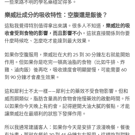
一些來路不明的學名藥穩定得多。
樂威壯成分的吸收特性：空腹還是飯後？
這點我覺得特別值得拿出來講。很多人不知道，
樂威壯的吸
收會受到食物的影響，而且影響不小
。這就直接關係到你要
什麼時候吃、怎麼吃才能達到最大效果。
如果你空腹服用，樂威壯在大約 25 到 30 分鐘左右就能開始
作用。但如果你是吃完一頓高油脂的食物（比如牛排、炸
雞、滷肉飯）後再吃，吸收速度會明顯變慢，可能需要 60
到 90 分鐘才會產生效果。
這和犀利士不太一樣——犀利士的藥效不受食物影響。但和
威而鋼類似，脂肪含量高的食物會拖慢藥效的啟動時間。所
以如果你今天晚上有約會，記得避開大油大膩的餐點，才能
讓樂威壯在最順利的狀態下發揮作用。
所以我通常建議客人：如果你今天是安排了浪漫晚餐，餐後
有計畫，那就在餐前 30 到 45 分鐘左右服用，這樣吃到甜點