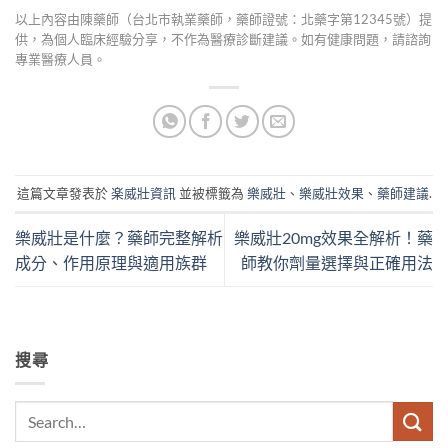
以上內容由陳藥師（台北市執業藥師，藥師證號：北藥字第12345號）提
供，為個人臨床經驗分享，不作為醫療診斷建議。如有健康問題，請諮詢
專業醫療人員。
這篇文章發表於
楽威壯資訊
並被標籤為
樂威壯
、
樂威壯效果
、
藥師建議
.
樂威壯是什麼？藥師完整解析
樂威壯20mg效果全解析！藥
成分、作用原理與適用族群
師教你劑量選擇與正確用法
搜尋